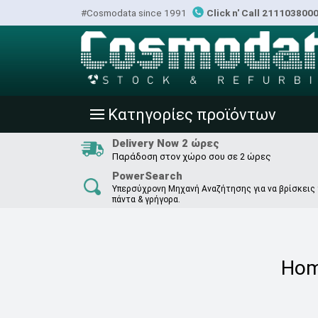
#Cosmodata since 1991
Click n' Call 211103800
Κατηγορίες προϊόντων
|||
Delivery Now 2 ώρες
Παράδοση στον χώρο σου σε 2 ώρες
PowerSearch
Υπερσύχρονη Μηχανή Αναζήτησης για να βρίσκεις
πάντα & γρήγορα.
Ho