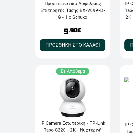
Προστατευτικό Ασφαλείας
IP 
Επιτηρητής Τάσης BX-V099-D-
Tap
G - 1 x Schuko
2Κ 
-
9
.90€
ΠΡΟΣΘΗΚΗ ΣΤΟ ΚΑΛΑΘΙ
Π
Σε Απόθεμα
IP Camera Εσωτερική - TP-Link
IP 
Tapo C220 - 2K - Νυχτερινή
Ta