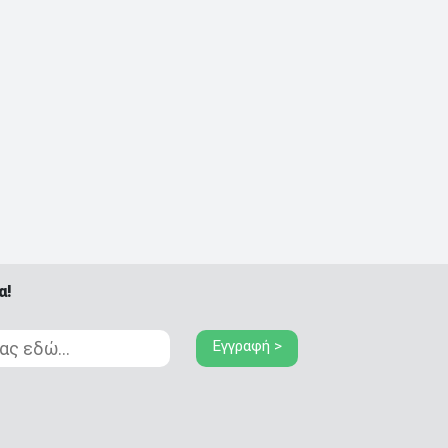
α!
Εγγραφή >