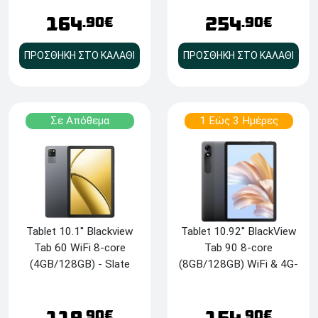
Πληκτρολόγιο, Ποντίκι,
Πληκτρολόγιο,
Θήκη, Ακουστικά, Στυλό
254
Μεμβράνη, Θήκη,
164
.90€
.90€
και Προστατευτική
Γραφίδα, Καλώδιο &
Ταινία Οθόνης
Φορτιστή, Ακουστικά,
ΠΡΟΣΘΗΚΗ ΣΤΟ ΚΑΛΑΘΙ
ΠΡΟΣΘΗΚΗ ΣΤΟ ΚΑΛΑΘΙ
Ποντίκι
Σε Απόθεμα
1 Εώς 3 Ημέρες
Tablet 10.92'' BlackView
Tablet 10.1'' Blackview
Tab 90 8-core
Tab 60 WiFi 8-core
(8GB/128GB) WiFi & 4G-
(4GB/128GB) - Slate
Ink Grey
Grey
.90€
.90€