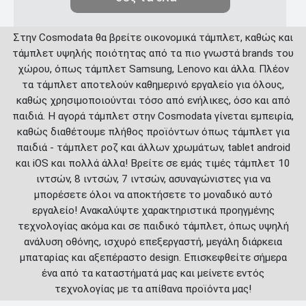
Στην Cosmodata θα βρείτε οικονομικά τάμπλετ, καθώς και
τάμπλετ υψηλής ποιότητας από τα πιο γνωστά brands του
χώρου, όπως τάμπλετ Samsung, Lenovo και άλλα. Πλέον
τα τάμπλετ αποτελούν καθημερινό εργαλείο για όλους,
καθώς χρησιμοποιούνται τόσο από ενήλικες, όσο και από
παιδιά. Η αγορά τάμπλετ στην Cosmodata γίνεται εμπειρία,
καθώς διαθέτουμε πλήθος προϊόντων όπως τάμπλετ για
παιδιά - τάμπλετ ροζ και άλλων χρωμάτων, tablet android
και iOS και πολλά άλλα! Βρείτε σε εμάς τιμές τάμπλετ 10
ιντσών, 8 ιντσών, 7 ιντσών, ασυναγώνιστες για να
μπορέσετε όλοι να αποκτήσετε το μοναδικό αυτό
εργαλείο! Ανακαλύψτε χαρακτηριστικά προηγμένης
τεχνολογίας ακόμα και σε παιδικό τάμπλετ, όπως υψηλή
ανάλυση οθόνης, ισχυρό επεξεργαστή, μεγάλη διάρκεια
μπαταρίας και αξεπέραστο design. Επισκεφθείτε σήμερα
ένα από τα καταστήματά μας και μείνετε εντός
τεχνολογίας με τα απίθανα προϊόντα μας!