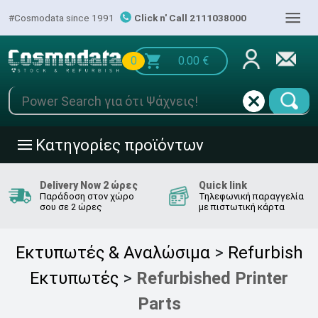
|||
#Cosmodata since 1991
Click n' Call 2111038000
0
0.00
€
Κατηγορίες προϊόντων
|||
Delivery Now 2 ώρες
Quick link
Παράδοση στον χώρο
Τηλεφωνική παραγγελία
σου σε 2 ώρες
με πιστωτική κάρτα
Εκτυπωτές & Αναλώσιμα
>
Refurbish
Εκτυπωτές
>
Refurbished Printer
Parts