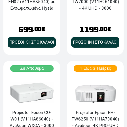
FH02 (V11HA85040) με
TW7000 (V11H961040)
Ενσωματωμένα Ηχεία
- 4K UHD - 3000
και Android TV - Full HD
Lumens - 2x HDMI /
- 3000 lumen - 26'' έως
USB / Bluetooth
391'' - HDMI, USB -
699
1199
.00€
.00€
Λευκός
ΠΡΟΣΘΗΚΗ ΣΤΟ ΚΑΛΑΘΙ
ΠΡΟΣΘΗΚΗ ΣΤΟ ΚΑΛΑΘΙ
Σε Απόθεμα
1 Εώς 3 Ημέρες
Projector Epson CO-
Projector Epson EH-
W01 (V11HA86040) -
TW6250 (V11HA73040)
Ανάλυση WXGA - 3000
- Ανάλυση 4K PRO-UHD