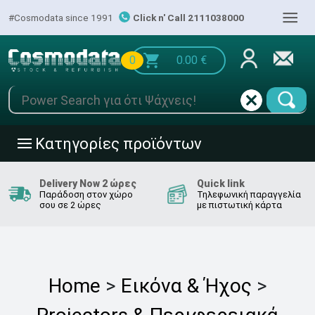
|||
#Cosmodata since 1991
Click n' Call 2111038000
0
0.00
€
Κατηγορίες προϊόντων
|||
Delivery Now 2 ώρες
Quick link
Παράδοση στον χώρο
Τηλεφωνική παραγγελία
σου σε 2 ώρες
με πιστωτική κάρτα
Home
>
Εικόνα & Ήχος
>