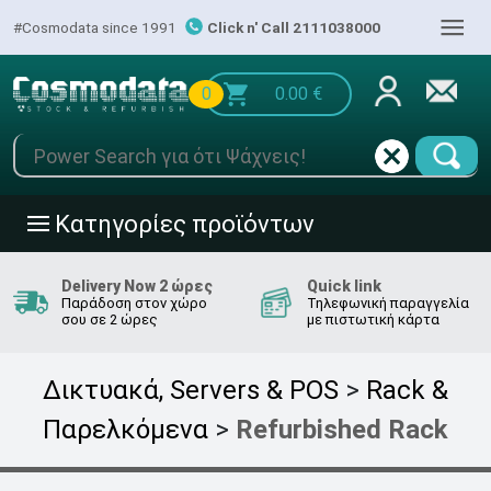
|||
#Cosmodata since 1991
Click n' Call 2111038000
0
0.00
€
Κατηγορίες προϊόντων
|||
Delivery Now 2 ώρες
Quick link
Παράδοση στον χώρο
Τηλεφωνική παραγγελία
σου σε 2 ώρες
με πιστωτική κάρτα
Δικτυακά, Servers & POS
>
Rack &
Παρελκόμενα
>
Refurbished Rack