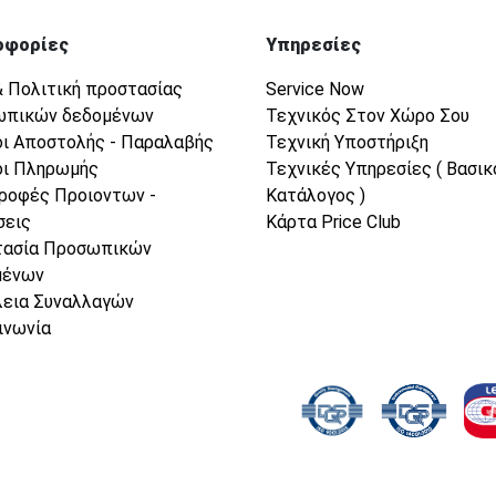
οφορίες
Υπηρεσίες
& Πολιτική προστασίας
Service Now
ωπικών δεδομένων
Τεχνικός Στον Χώρο Σου
ι Αποστολής - Παραλαβής
Τεχνική Υποστήριξη
ι Πληρωμής
Τεχνικές Υπηρεσίες ( Βασικ
ροφές Προιοντων -
Κατάλογος )
σεις
Κάρτα Price Club
τασία Προσωπικών
μένων
εια Συναλλαγών
ινωνία