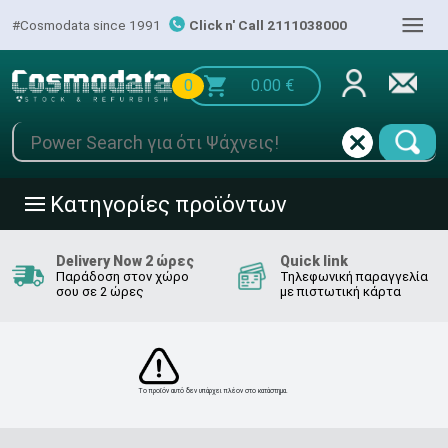
|||
#Cosmodata since 1991
Click n' Call 2111038000
0
0.00
€
Κατηγορίες προϊόντων
|||
Delivery Now 2 ώρες
Quick link
Παράδοση στον χώρο
Τηλεφωνική παραγγελία
σου σε 2 ώρες
με πιστωτική κάρτα
Το προϊόν αυτό δεν υπάρχει πλέον στο κατάστημα.