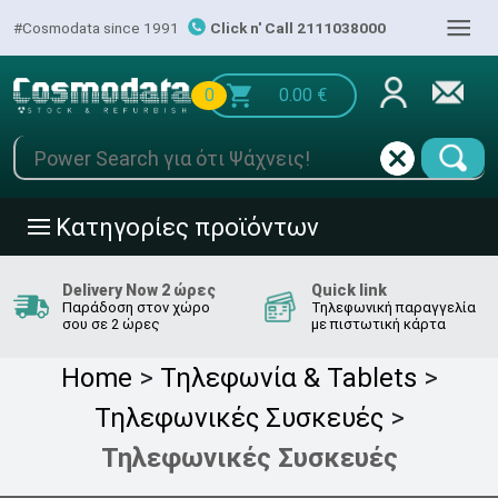
|||
#Cosmodata since 1991
Click n' Call 2111038000
0
0.00
€
Κατηγορίες προϊόντων
|||
Delivery Now 2 ώρες
Quick link
Παράδοση στον χώρο
Τηλεφωνική παραγγελία
σου σε 2 ώρες
με πιστωτική κάρτα
Home
>
Τηλεφωνία & Tablets
>
Τηλεφωνικές Συσκευές
>
Τηλεφωνικές Συσκευές