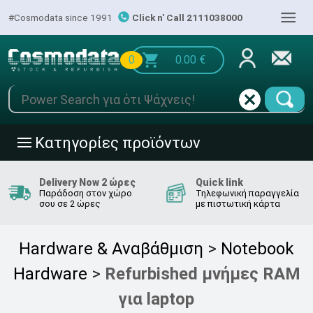
|||
#Cosmodata since 1991
Click n' Call 2111038000
0
0.00
€
Κατηγορίες προϊόντων
|||
Delivery Now 2 ώρες
Quick link
Παράδοση στον χώρο
Τηλεφωνική παραγγελία
σου σε 2 ώρες
με πιστωτική κάρτα
Hardware & Αναβάθμιση
>
Notebook
Hardware
>
Refurbished μνήμες RAM
για laptop