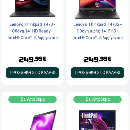
Lenovo Thinkpad T470 -
Lenovo Thinkpad T470S -
Οθόνη 14'' HD Ready -
Οθόνη αφής 14'' FHD -
Intel® Core™ i5 6ης γενιάς
Intel® Core™ i5 6ης γενιάς
6xxx - 16GB RAM - 250GB
6xxx - 8GB RAM - 256GB
NVMe SSD - Webcam -
NVMe SSD - Webcam -
249
249
HDMI, Type-C - Windows 11
HDMI, Type-C - Windows 11
.99€
.99€
Pro
Pro
ΠΡΟΣΘΗΚΗ ΣΤΟ ΚΑΛΑΘΙ
ΠΡΟΣΘΗΚΗ ΣΤΟ ΚΑΛΑΘΙ
Σε Απόθεμα
Σε Απόθεμα