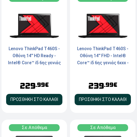
Lenovo ThinkPad T460S -
Lenovo ThinkPad T460S -
Οθόνη 14'' HD Ready -
Οθόνη 14'' FHD - Intel®
Intel® Core™ i5 6ης γενιάς
Core™ i5 6ης γενιάς 6xxx -
6xxx - 8GB RAM - 250GB M.2
8GB RAM - 250GB M.2 SSD -
SSD - Webcam - HDMI, mini
Webcam - HDMI, mini
229
239
Dislpayport - Windows 11
Dislpayport - Windows 11
.99€
.99€
Pro
Pro
ΠΡΟΣΘΗΚΗ ΣΤΟ ΚΑΛΑΘΙ
ΠΡΟΣΘΗΚΗ ΣΤΟ ΚΑΛΑΘΙ
Σε Απόθεμα
Σε Απόθεμα