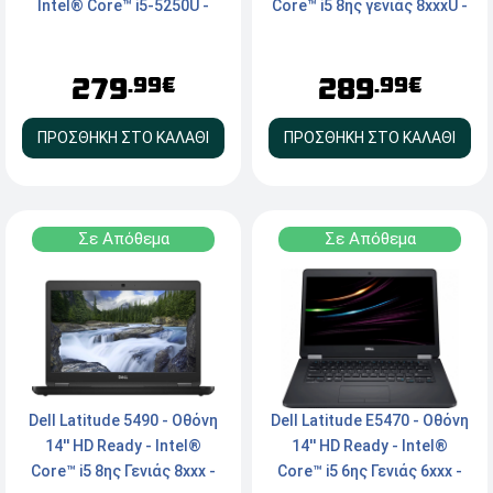
Core™ i5 8ης γενιάς 8xxxU -
Intel® Core™ i5-5250U -
8GB RAM - 250GB Μ.2 NVMe
8GB RAM - 250GB SSD -
SSD - Webcam - HDMI,
Intel® HD Graphics 6000 -
289
279
Type-C - Windows 11 Pro
macOS Monterey - Silver
.99€
.99€
(German Layout)
ΠΡΟΣΘΗΚΗ ΣΤΟ ΚΑΛΑΘΙ
ΠΡΟΣΘΗΚΗ ΣΤΟ ΚΑΛΑΘΙ
Σε Απόθεμα
Σε Απόθεμα
Dell Latitude 5490 - Οθόνη
Dell Latitude E5470 - Οθόνη
14'' HD Ready - Intel®
14'' HD Ready - Intel®
Core™ i5 8ης Γενιάς 8xxx -
Core™ i5 6ης Γενιάς 6xxx -