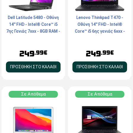
Dell Latitude 5480 - Οθόνη
Lenovo Thinkpad T470 -
14'' FHD - Intel® Core™ i5
Οθόνη 14'' FHD - Intel®
7ης Γενιάς 7xxx - 8GB RAM -
Core™ i5 6ης γενιάς 6xxx -
250GB M.2 SSD - Webcam -
8GB RAM - 240GB SSD -
HDMI, Type-C, VGA -
Webcam - HDMI, Type-C -
249
249
Windows 11 Pro
Windows 11 Pro
.99€
.99€
ΠΡΟΣΘΗΚΗ ΣΤΟ ΚΑΛΑΘΙ
ΠΡΟΣΘΗΚΗ ΣΤΟ ΚΑΛΑΘΙ
Σε Απόθεμα
Σε Απόθεμα