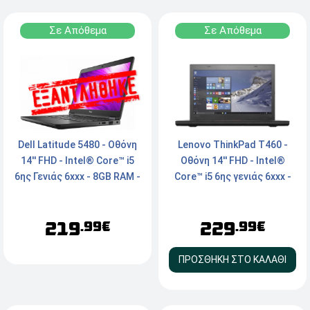
Σε Απόθεμα
Σε Απόθεμα
Lenovo ThinkPad T460 -
Dell Latitude 5480 - Οθόνη
Οθόνη 14'' FHD - Intel®
14'' FHD - Intel® Core™ i5
Core™ i5 6ης γενιάς 6xxx -
6ης Γενιάς 6xxx - 8GB RAM -
8GB RAM - 240GB SSD -
250GB M.2 SSD - Webcam -
Webcam - HDMI, mini
HDMI, Type-C, VGA -
229
219
Displayport - Windows 11
Windows 11 Pro
.99€
.99€
Pro
ΠΡΟΣΘΗΚΗ ΣΤΟ ΚΑΛΑΘΙ