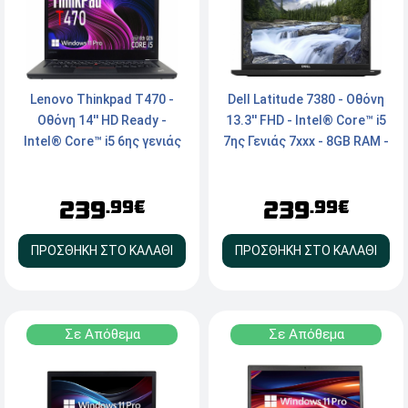
Lenovo Thinkpad T470 -
Dell Latitude 7380 - Οθόνη
Οθόνη 14'' HD Ready -
13.3'' FHD - Intel® Core™ i5
Intel® Core™ i5 6ης γενιάς
7ης Γενιάς 7xxx - 8GB RAM -
6xxx - 8GB RAM - 240GB
240GB M.2 SSD - Webcam -
SSD - Webcam - HDMI,
HDMI, LAN, Type-C -
239
239
Type-C - Windows 11 Pro
Windows 11 Pro
.99€
.99€
ΠΡΟΣΘΗΚΗ ΣΤΟ ΚΑΛΑΘΙ
ΠΡΟΣΘΗΚΗ ΣΤΟ ΚΑΛΑΘΙ
Σε Απόθεμα
Σε Απόθεμα