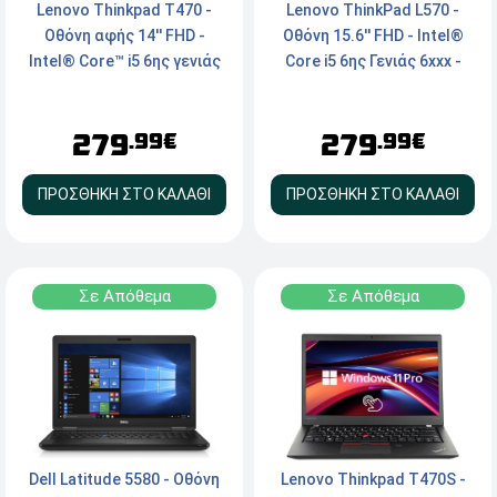
Lenovo Thinkpad T470 -
Lenovo ThinkPad L570 -
Οθόνη αφής 14'' FHD -
Οθόνη 15.6'' FHD - Intel®
Intel® Core™ i5 6ης γενιάς
Core i5 6ης Γενιάς 6xxx -
6xxx - 8GB RAM - 240GB
8GB RAM - 240GB SSD -
SSD - Webcam - HDMI,
Webcam - VGA, mini
279
279
Type-C - Windows 11 Pro
DisplayPort - DVD -
.99€
.99€
Windows 11 Pro
ΠΡΟΣΘΗΚΗ ΣΤΟ ΚΑΛΑΘΙ
ΠΡΟΣΘΗΚΗ ΣΤΟ ΚΑΛΑΘΙ
Σε Απόθεμα
Σε Απόθεμα
Dell Latitude 5580 - Οθόνη
Lenovo Thinkpad T470S -