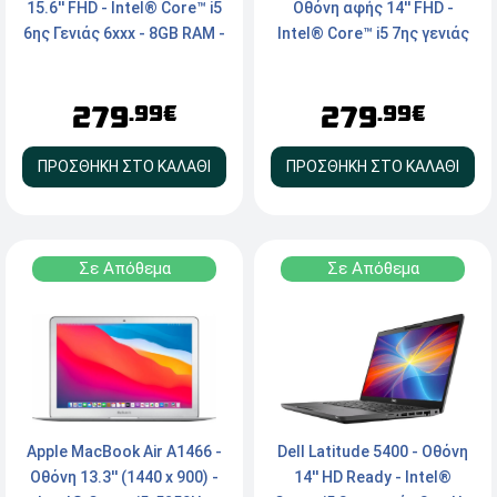
15.6'' FHD - Intel® Core™ i5
Οθόνη αφής 14'' FHD -
6ης Γενιάς 6xxx - 8GB RAM -
Intel® Core™ i5 7ης γενιάς
250GB M.2 SSD - Webcam -
7xxx - 8GB RAM - 256GB
HDMI, VGA, Type-C -
NVMe SSD - Webcam -
279
279
Windows 11 Pro
HDMI, Type-C - Windows 11
.99€
.99€
Pro
ΠΡΟΣΘΗΚΗ ΣΤΟ ΚΑΛΑΘΙ
ΠΡΟΣΘΗΚΗ ΣΤΟ ΚΑΛΑΘΙ
Σε Απόθεμα
Σε Απόθεμα
Dell Latitude 5400 - Oθόνη
Apple MacBook Air A1466 -
14'' HD Ready - Intel®
Οθόνη 13.3'' (1440 x 900) -