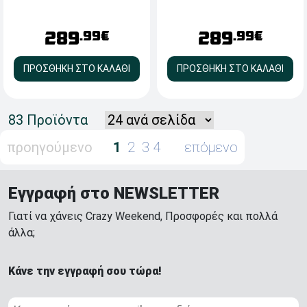
8GB RAM - 240GB M.2 SSD -
16GB RAM - 500GB M.2 SSD
Webcam - HDMI, Type-C,
- Webcam - HDMI, VGA -
289
289
VGA - Windows 11 Pro
Windows 11 Pro
.99€
.99€
ΠΡΟΣΘΗΚΗ ΣΤΟ ΚΑΛΑΘΙ
ΠΡΟΣΘΗΚΗ ΣΤΟ ΚΑΛΑΘΙ
83 Προϊόντα
προηγούμενο
1
2
3
4
επόμενο
Εγγραφή στο NEWSLETTER
Γιατί να χάνεις Crazy Weekend, Προσφορές και πολλά
άλλα;
Κάνε την εγγραφή σου τώρα!