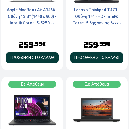
Lenovo Thinkpad T470 -
Apple MacBook Air A1466 -
Οθόνη 14'' FHD - Intel®
Οθόνη 13.3'' (1440 x 900) -
Core™ i5 6ης γενιάς 6xxx -
Intel® Core™ i5-5250U -
16GB RAM - 250GB NVMe
8GB RAM - 128GB SSD -
SSD - Webcam - HDMI,
Intel® HD Graphics 6000 -
259
259
Type-C - Windows 11 Pro
macOS Monterey - Silver
.99€
.99€
(German Layout)
ΠΡΟΣΘΗΚΗ ΣΤΟ ΚΑΛΑΘΙ
ΠΡΟΣΘΗΚΗ ΣΤΟ ΚΑΛΑΘΙ
Σε Απόθεμα
Σε Απόθεμα