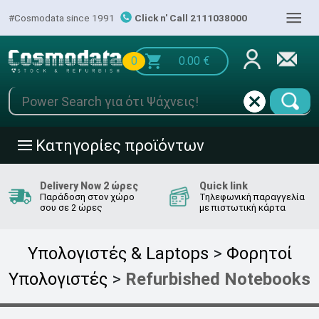
|||
#Cosmodata since 1991
Click n' Call 2111038000
0
0.00
€
Κατηγορίες προϊόντων
|||
Delivery Now 2 ώρες
Quick link
Παράδοση στον χώρο
Τηλεφωνική παραγγελία
σου σε 2 ώρες
με πιστωτική κάρτα
Υπολογιστές & Laptops
>
Φορητοί
Υπολογιστές
>
Refurbished Notebooks